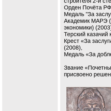
строителя
2-й
сте
Орден Почёта РФ 
Медаль "За заслу
Академик МАРЭ 
экономики) (2003)
Терский казачий 
Крест «За заслуг
(2008),
Медаль «За добле
Звание «Почетны
присвоено решени