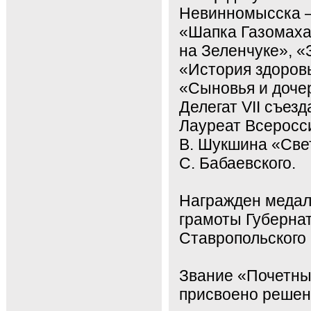
Невинномысска —
«Шапка Газомаха
на Зеленчуке», «
«История здоровь
«Сыновья и дочер
Делегат VII съез
Лауреат Всеросси
В. Шукшина «Све
С. Бабаевского.
Награжден медал
грамоты Губерна
Ставропольского 
Звание «Почетны
присвоено решени