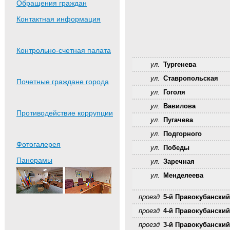
Обращения граждан
Контактная информация
Контрольно-счетная палата
ул.
Тургенева
ул.
Ставропольская
Почетные граждане города
ул.
Гоголя
ул.
Вавилова
Противодействие коррупции
ул.
Пугачева
ул.
Подгорного
Фотогалерея
ул.
Победы
Панорамы
ул.
Заречная
ул.
Менделеева
проезд
5-й Правокубанский
проезд
4-й Правокубанский
проезд
3-й Правокубанский